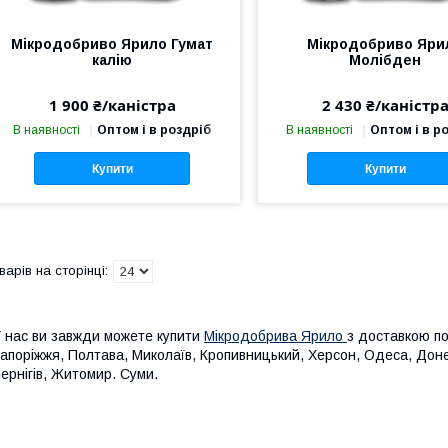
Мікродобриво Ярило Гумат
Мікродобриво Яри
калію
Молібден
1 900 ₴/каністра
2 430 ₴/каністр
В наявності
Оптом і в роздріб
В наявності
Оптом і в р
Купити
Купити
 нас ви завжди можете купити
Мікродобрива Ярило
з доставкою по 
апоріжжя, Полтава, Миколаїв, Кропивницький, Херсон, Одеса, Донец
ернігів, Житомир. Суми.