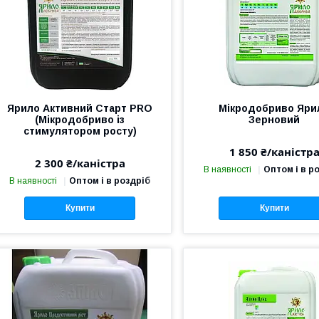
Ярило Активний Старт PRO
Мікродобриво Яри
(Мікродобриво із
Зерновий
стимулятором росту)
1 850 ₴/каністр
2 300 ₴/каністра
В наявності
Оптом і в р
В наявності
Оптом і в роздріб
Купити
Купити