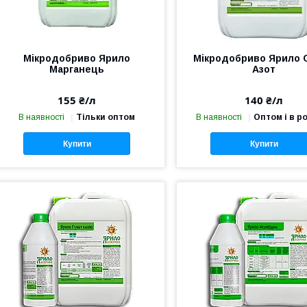
Мікродобриво Ярило
Мікродобриво Ярило 
Марганець
Азот
155 ₴/л
140 ₴/л
В наявності
Тільки оптом
В наявності
Оптом і в р
Купити
Купити