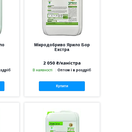
ло
Мікродобриво Ярило Бор
Екстра
а
2 050 ₴/каністра
оздріб
В наявності
Оптом і в роздріб
Купити