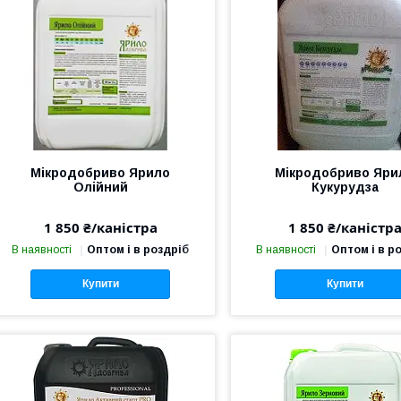
Мікродобриво Ярило
Мікродобриво Яри
Олійний
Кукурудза
1 850 ₴/каністра
1 850 ₴/каністр
В наявності
Оптом і в роздріб
В наявності
Оптом і в р
Купити
Купити