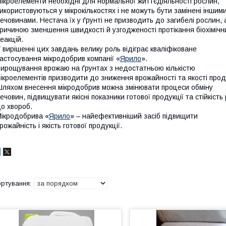
ікроелементи необхідні для нормальної життєдіяльності рослин,
икористовуються у мікрокількостях і не можуть бути замінені іншим
ечовинами. Нестача їх у ґрунті не призводить до загибелі рослин, 
ричиною зменшення швидкості й узгодженості протікання біохімічн
еакцій.
 вирішенні цих завдань велику роль відіграє кваліфіковане
астосування мікродобрив компанії «
Ярило
».
ирощування врожаю на ґрунтах з недостатньою кількістю
ікроелементів призводити до зниження врожайності та якості проду
ляхом внесення мікродобрив можна змінювати процеси обміну
ечовин, підвищувати якісні показники готової продукції та стійкість
о хвороб.
ікродобрива «
Ярило
» – найефективніший засіб підвищити
рожайність і якість готової продукції.