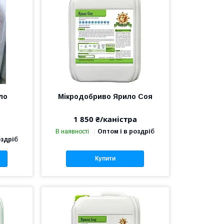
ло
Мікродобриво Ярило Соя
1 850 ₴/каністра
а
В наявності
Оптом і в роздріб
оздріб
Купити