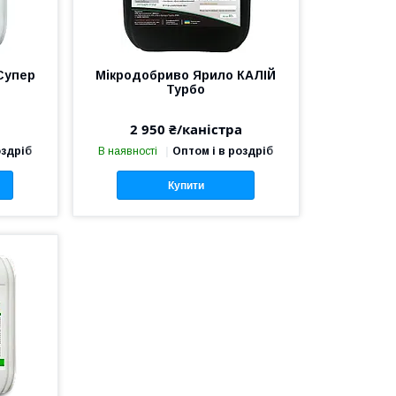
Супер
Мікродобриво Ярило КАЛІЙ
Турбо
2 950 ₴/каністра
оздріб
В наявності
Оптом і в роздріб
Купити