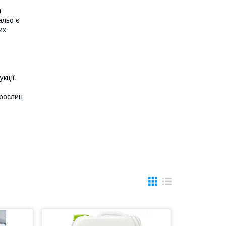
и
альо є
их
кції.
 рослин