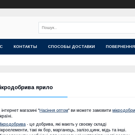
АС
КОНТАКТЫ
СПОСОБЫ ДОСТАВКИ
ПОВЕРНЕННЯ
ікродобрива ярило
 інтернет магазині "
Насіння оптом
" ви можете замовити
мікродобри
країні.
ікродобрива
- це добрива, які мають у своєму складі
ікроелементи, такі як бор, марганець, залізо,цинк, мідь та інші.