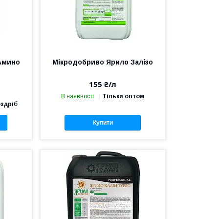
Амино
Мікродобриво Ярило Залізо
155 ₴/л
а
В наявності
Тільки оптом
оздріб
Купити