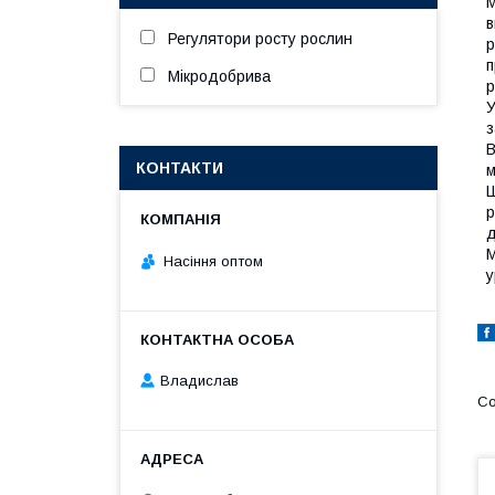
М
в
Регулятори росту рослин
р
п
Мікродобрива
р
У
з
В
КОНТАКТИ
м
Ш
р
д
М
Насіння оптом
у
Владислав