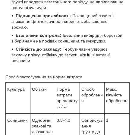
ґрунті впродовж вегетаційного періоду, не впливаючи на
наступні культури.
Підвищення врожайності:
Покращений захист і
зниження фітотоксичності сприяють збільшенню
врожаю.
Еталонний контроль:
Ідеальний вибір для боротьби
з бур'янами на посівах соняшника та кукурудзи.
Стійкість до закладу:
Тербутилазин утворює
захисну плівку, стійкішу до засухи, ніж інші активні
речовини.
Спосіб застосування та норма витрати
Культура
Об'єкти
Норма
Спосіб
Макс.
витрати
обробленн
кількість
препарату
я
оброблень
, л/га
Соняшник
Однорічні
3,5-4,0
Обприскув
1
злакові та
ання
двоздовжн
ґрунту до