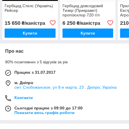
Гербіцид Стелс (Укравіть)
Гербіцид довсхідовий
При
Рейсер
Тизер (Прикравет)
Екст
пропізохлор 720 г/л
Агро
15 650
6 250
210
₴/каністра
₴/каністра
Купити
Купити
Про нас
80% позитивних з 5 відгуків за рік
Працює з 31.07.2017
м. Дніпро
смт. Слобожанское, ул 8-е марта, 23 , Дніпро, Україна
Контакти
Сьогодні працює з 09:00 до 17:00
Показати весь графік роботи