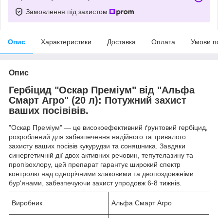
Замовлення під захистом
Опис
Характеристики
Доставка
Оплата
Умови п
Опис
Гербіцид "Оскар Преміум" від "Альфа
Смарт Агро" (20 л): Потужний захист
ваших посівівів.
"Оскар Преміум" — це високоефективний ґрунтовий гербіцид,
розроблений для забезпечення надійного та тривалого
захисту ваших посівів кукурудзи та соняшника. Завдяки
синергетичній дії двох активних речовин, тепутелазину та
пропізохлору, цей препарат гарантує широкий спектр
контролю над однорічними злаковими та двопоздовжніми
бур'янами, забезпечуючи захист упродовж 6-8 тижнів.
Виробник
Альфа Смарт Агро