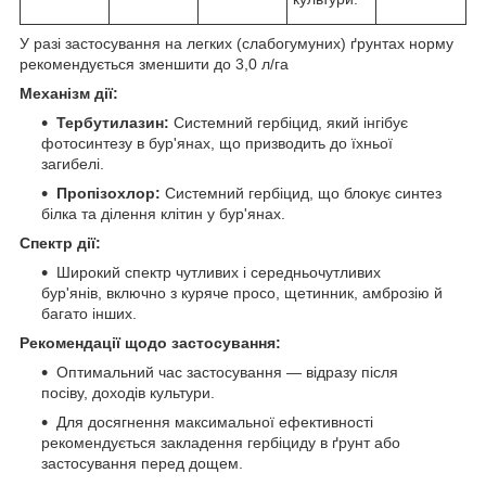
У разі застосування на легких (слабогумуних) ґрунтах норму
рекомендується зменшити до 3,0 л/га
Механізм дії:
Тербутилазин:
Системний гербіцид, який інгібує
фотосинтезу в бур'янах, що призводить до їхньої
загибелі.
Пропізохлор:
Системний гербіцид, що блокує синтез
білка та ділення клітин у бур'янах.
Спектр дії:
Широкий спектр чутливих і середньочутливих
бур'янів, включно з куряче просо, щетинник, амброзію й
багато інших.
Рекомендації щодо застосування:
Оптимальний час застосування — відразу після
посіву, доходів культури.
Для досягнення максимальної ефективності
рекомендується закладення гербіциду в ґрунт або
застосування перед дощем.