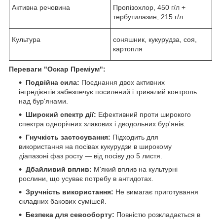
Активна речовина
Пропізохлор, 450 г/л +
тербутилазин, 215 г/л
Культура
соняшник, кукурудза, соя,
картопля
Переваги "Оскар Преміум":
Подвійна сила:
Поєднання двох активних
інгредієнтів забезпечує посилений і тривалий контроль
над бур'янами.
Широкий спектр дії:
Ефективний проти широкого
спектра однорічних злакових і дводольних бур'янів.
Гнучкість застосування:
Підходить для
використання на посівах кукурудзи в широкому
діапазоні фаз росту — від посіву до 5 листя.
Дбайливий вплив:
М'який вплив на культурні
рослини, що усуває потребу в антидотах.
Зручність використання:
Не вимагає приготування
складних бакових сумішей.
Безпека для севооборту:
Повністю розкладається в