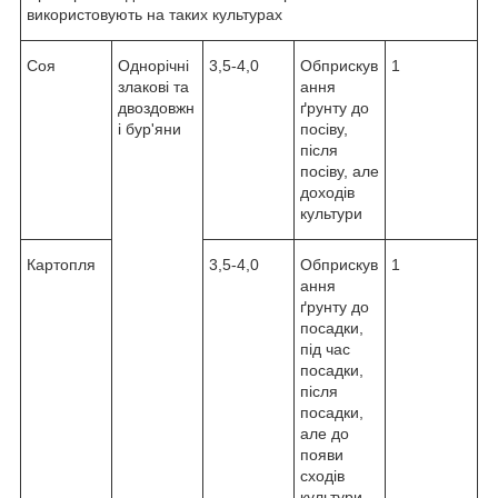
використовують на таких культурах
Соя
Однорічні
3,5-4,0
Обприскув
1
злакові та
ання
двоздовжн
ґрунту до
і бур'яни
посіву,
після
посіву, але
доходів
культури
Картопля
3,5-4,0
Обприскув
1
ання
ґрунту до
посадки,
під час
посадки,
після
посадки,
але до
появи
сходів
культури.