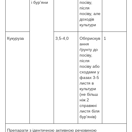
і бур'яни
посіву,
після
посіву, але
доходів
культури
Кукуруза
3,5-4,0
Обприскув
1
ання
ґрунту до
посіву,
після
посіву або
сходами у
фазах 3-5
листя в
культури
(не більш
ніж 2
справжні
листя біля
бур'янів)
Препарати з ідентичною активною речовиною