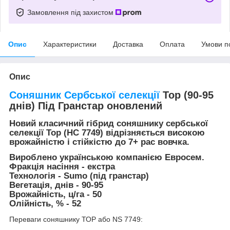
Замовлення під захистом
Опис
Характеристики
Доставка
Оплата
Умови п
Опис
Соняшник Сербської селекції
Тор (90-95
днів) Під Гранстар
оновлений
Новий класичний гібрид соняшнику сербської
селекції Тор (НС 7749) відрізняється високою
врожайністю і стійкістю до 7+ рас вовчка.
Вироблено українською компанією Евросем.
Фракція насіння - екстра
Технологія - Sumo (під гранстар)
Вегетація, днів - 90-95
Врожайність, ц/га - 50
Олійність, % - 52
Переваги соняшнику ТОР або NS 7749: