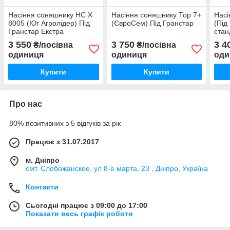
Насіння соняшнику НС Х
Насіння соняшнику Тор 7+
Насі
8005 (Юг Агролідер) Під
(ЄвроСем) Під Гранстар
(Під
Гранстар Екстра
стан
3 550
3 750
3 4
₴/посівна
₴/посівна
одиниця
одиниця
оди
Купити
Купити
Про нас
80% позитивних з 5 відгуків за рік
Працює з 31.07.2017
м. Дніпро
смт. Слобожанское, ул 8-е марта, 23 , Дніпро, Україна
Контакти
Сьогодні працює з 09:00 до 17:00
Показати весь графік роботи