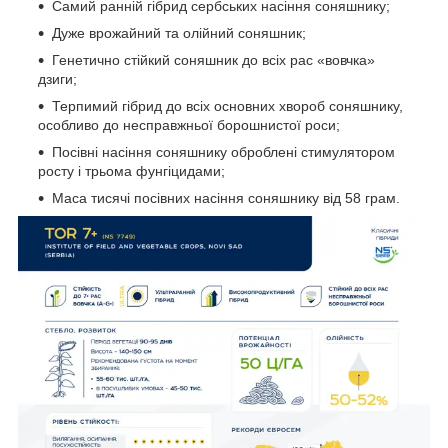
Самий ранній гібрид сербських насіння соняшнику;
Дуже врожайний та олійний соняшник;
Генетично стійкий соняшник до всіх рас «вовчка»
дзиги;
Терпимий гібрид до всіх основних хвороб соняшнику,
особливо до несправжньої борошнистої роси;
Посівні насіння соняшнику оброблені стимулятором
росту і трьома фунгіцидами;
Маса тисячі посівних насіння соняшнику від 58 грам.