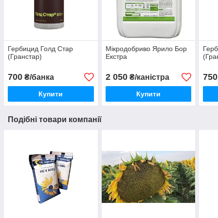
Гербицид Голд Стар
Мікродобриво Ярило Бор
Герб
(Гранстар)
Екстра
(Гра
700
2 050
750
₴/банка
₴/каністра
Купити
Купити
Подібні товари компанії