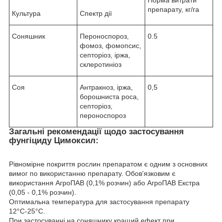
препарату, кг/га
Культура
Спектр дії
Соняшник
Пероноспороз,
0.5
фомоз, фомопсис,
септоріоз, іржа,
склеротиніоз
Соя
Антракноз, іржа,
0,5
борошниста роса,
септоріоз,
пероноспороз
Загальні рекомендації щодо застосування
фунгіциду Цимоксил:
Рівномірне покриття рослин препаратом є одним з основних
вимог по використанню препарату. Обов'язковим є
використання АгроПАВ (0,1% розчин) або АгроПАВ Екстра
(0,05 - 0,1% розчин).
Оптимальна температура для застосування препарату
12°С-25°С.
При застосуванні на соняшнику кращий ефект при