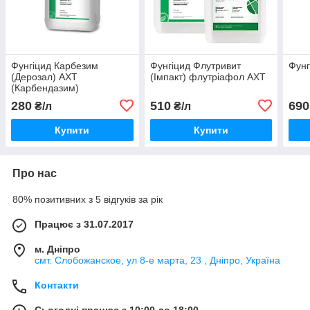
Фунгіцид Карбезим
Фунгіцид Флутривит
Фунг
(Дерозал) АХТ
(Імпакт) флутріафол АХТ
(Карбендазим)
280
510
690
₴/л
₴/л
Купити
Купити
Про нас
80% позитивних з 5 відгуків за рік
Працює з 31.07.2017
м. Дніпро
смт. Слобожанское, ул 8-е марта, 23 , Дніпро, Україна
Контакти
Сьогодні працює з 10:00 до 18:00