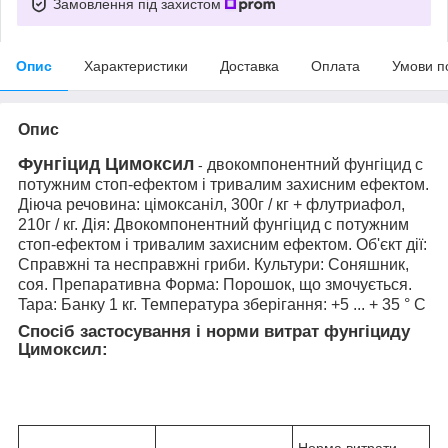
Замовлення під захистом
Опис
Характеристики
Доставка
Оплата
Умови п
Опис
Фунгіцид Цимоксил
двокомпонентний фунгіцид c
-
потужним стоп-ефектом і тривалим захисним ефектом.
Діюча речовина: цімоксаніл, 300г / кг + флутриафол,
210г / кг. Дія: Двокомпонентний фунгіцид c потужним
стоп-ефектом і тривалим захисним ефектом. Об'єкт дії:
Справжні та несправжні гриби. Культури: Соняшник,
соя. Препаративна Форма: Порошок, що змочується.
Tapa: Банку 1 кг. Температура зберігання: +5 ... + 35 ° C
Спосіб застосування і норми витрат фунгіциду
Цимоксил:
Норма витрати