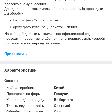
превентивному внесення
Для досягнення максимальної ефективності слід проводити
дві обробки :
Першу фазу 2-5 пар листків;
Другу фазу бутонізації-початок цвітіння.
На сої, щоб досягти максимальної ефективності слід
проводити превентивно або при появі перших ознак хвороби
протягом всього періоду вегетації.
Приховати
Характеристики
Основні
Країна виробник
Китай
Препаративна форма
Гранули
Характер дії пестициду
Виборчого
Тип впливу на організм
Системні
Оброблювані культури.
Соя