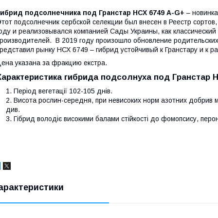
Гибрид подсолнечника под Гранстар НСХ 6749 A-G+
– новинка
тот подсолнечник сербской селекции был внесен в Реестр сортов
оду и реализовывался компанией Сады Украины, как классический г
роизводителей. В 2019 году произошло обновление родительских
редставил рынку НСХ 6749 – гибрид устойчивый к Гранстару и к р
ена указана за фракцию екстра.
Характеристика гибрида подсолнуха под Гранстар Н
Період вегетації 102-105 днів.
Висота рослин-середня, при невисоких норм азотних добрив 
див.
Гібрид володіє високими балами стійкості до фомопсису, перон
арактеристики