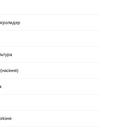
Агролидер
льтура
(насіння)
к
пізня