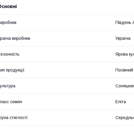
Основні
иробник
Південь 
раїна виробник
Україна
езонність
Ярова ку
ип продукції
Посівний 
ультура
Соняшни
ласс семян
Еліта
рупа стиглості
Середньо