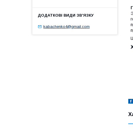
Э
г
п
kabachenko4@gmail.com
п
Ц
Х