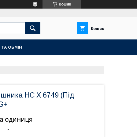
Кошик
Кошик
 ТА ОБМІН
яшника НС Х 6749 (Під
-G+
на одиниця