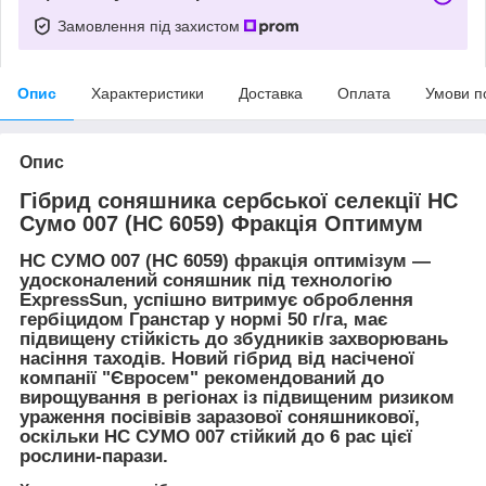
Замовлення під захистом
Опис
Характеристики
Доставка
Оплата
Умови п
Опис
Гібрид соняшника сербської селекції НС
Сумо 007 (НС 6059) Фракція Оптимум
НС СУМО 007 (НС 6059) фракція оптимізум —
удосконалений соняшник під технологію
ExpressSun, успішно витримує оброблення
гербіцидом Гранстар у нормі 50 г/га, має
підвищену стійкість до збудників захворювань
насіння таходів. Новий гібрид від насіченої
компанії "Євросем" рекомендований до
вирощування в регіонах із підвищеним ризиком
ураження посівівів заразової соняшникової,
оскільки НС СУМО 007 стійкий до 6 рас цієї
рослини-парази.