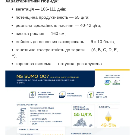
Характеристики гібриду:
вегетація — 106-111 днів;
потенційна продуктивність — 55 ц/га;
реальна врожайність насіння — 40-42 ц/га;
висота рослин — 160 см;
стійкість до основних захворювань — 9 з 10 балів;
генетична толерантність до зарази — (A, B, C, D, E,
F);
коренева система — потужна, розгалужена.