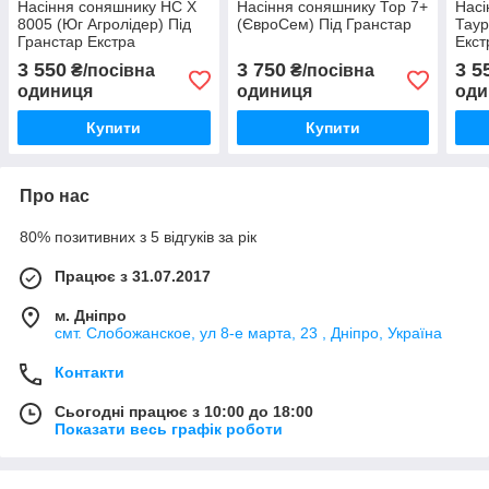
Насіння соняшнику НС Х
Насіння соняшнику Тор 7+
Насі
8005 (Юг Агролідер) Під
(ЄвроСем) Під Гранстар
Таур
Гранстар Екстра
Екст
3 550
3 750
3 5
₴/посівна
₴/посівна
одиниця
одиниця
оди
Купити
Купити
Про нас
80% позитивних з 5 відгуків за рік
Працює з 31.07.2017
м. Дніпро
смт. Слобожанское, ул 8-е марта, 23 , Дніпро, Україна
Контакти
Сьогодні працює з 10:00 до 18:00
Показати весь графік роботи