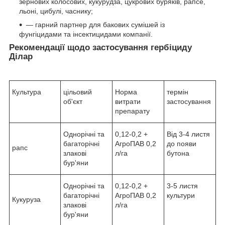
зернових колосових, кукурудза, цукрових буряків, рапсе,
льоні, цибулі, часнику;
— гарний партнер для бакових сумішей із
фунгіцидами та інсектицидами компанії.
Рекомендації щодо застосування гербіциду
Ділар
Культура
цільовий
Норма
термін
об'єкт
витрати
застосування
препарату
Однорічні та
0,12-0,2 +
Від 3-4 листя
багаторічні
АгроПАВ 0,2
до появи
рапс
злакові
л/га
бутона
бур'яни
Однорічні та
0,12-0,2 +
3-5 листя
багаторічні
АгроПАВ 0,2
культури
Кукуруза
злакові
л/га
бур'яни