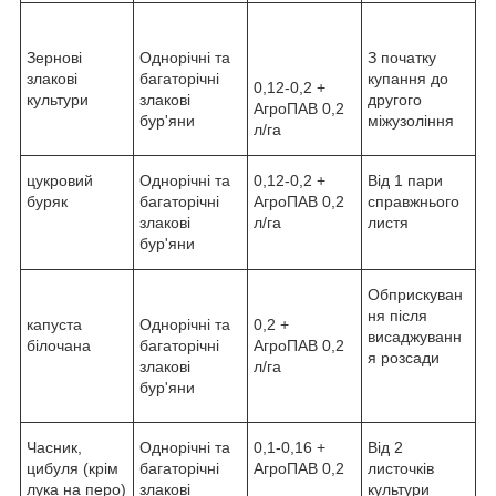
Зернові
Однорічні та
З початку
злакові
багаторічні
купання до
0,12-0,2 +
культури
злакові
другого
АгроПАВ 0,2
бур'яни
міжузоління
л/га
цукровий
Однорічні та
0,12-0,2 +
Від 1 пари
буряк
багаторічні
АгроПАВ 0,2
справжнього
злакові
л/га
листя
бур'яни
Обприскуван
ня після
капуста
Однорічні та
0,2 +
висаджуванн
білочана
багаторічні
АгроПАВ 0,2
я розсади
злакові
л/га
бур'яни
Часник,
Однорічні та
0,1-0,16 +
Від 2
цибуля (крім
багаторічні
АгроПАВ 0,2
листочків
лука на перо)
злакові
культури