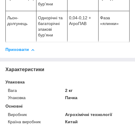
бур'яни
Льон-
Однорічні та
0,04-0,12 +
Фаза
долгунець
багаторічні
АгроПАВ
«ялинки»
злакові
бур'яни
Приховати
Характеристики
Упаковка
Вага
2 кг
Упаковка
Пачка
Основні
Виробник
Агрохімічні технології
Країна виробник
Китай