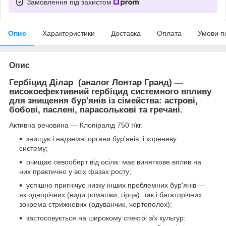
Замовлення під захистом
Опис
Характеристики
Доставка
Оплата
Умови п
Опис
Гербіцид Ділар
(аналог Лонтар Гранд) —
високоефективний гербіцид системного впливу
для знищення бур'янів із сімейства: астрові,
бобові, паслені, парасолькові та гречані.
Активна речовина — Клопіралід 750 г/кг.
знищує і надземні органи бур'янів, і кореневу
систему;
очищає севооберт від осіла: має виняткове вплив на
них практично у всіх фазах росту;
успішно пригнічує низку інших проблемних бур'янів —
як однорічних (види ромашки, гірца), так і багаторічних,
зокрема стрижневих (одуванчик, чортополох);
застосовується на широкому спектрі з/х культур: