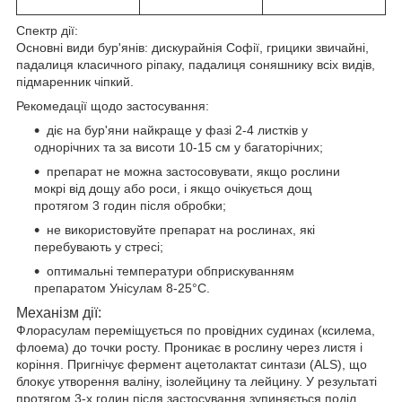
Спектр дії:
Основні види бур'янів: дискурайнія Софії, грицики звичайні,
падалиця класичного ріпаку, падалиця соняшнику всіх видів,
підмаренник чіпкий.
Рекомедації щодо застосування:
діє на бур'яни найкраще у фазі 2-4 листків у
однорічних та за висоти 10-15 см у багаторічних;
препарат не можна застосовувати, якщо рослини
мокрі від дощу або роси, і якщо очікується дощ
протягом 3 годин після обробки;
не використовуйте препарат на рослинах, які
перебувають у стресі;
оптимальні температури обприскуванням
препаратом Унісулам 8-25°С.
Механізм дії:
Флорасулам переміщується по провідних судинах (ксилема,
флоема) до точки росту. Проникає в рослину через листя і
коріння. Пригнічує фермент ацетолактат синтази (ALS), що
блокує утворення валіну, ізолейцину та лейцину. У результаті
протягом 3-х годин після застосування зупиняється поділ