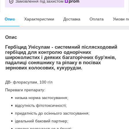
Замовлення під захистом
Опис
Характеристики
Доставка
Оплата
Умови п
Опис
Гербіцид Унісулам
- системний післясходовий
гербіцид для контролю однорічних
широколистих і деяких багаторічних бур'янів,
падалиці соняшнику та ріпаку в посівах
зернових колосових, кукурудзи.
ДВ- флорасулам, 100 г/л
Переваги препарату:
низька норма застосування;
відсутність фітотоксичності;
придатність до осіннього застосування;
ідеальний баковий партнер;
швидко розпадається в ґрунті;