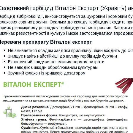
Селетивний гербіцид Віталон Експерт (Укравіть) 
ербіцид вибіркової дії, використовується за цукровим і кормовим
 злакових сорних рослин. Оскільки до складу гербіциду входить при
прияє рівномірному розподілу гербіциду на листі рослин. Завдяки 
икликає резистентності в культур і може застосовуватися впродовж 
Переваги препарату Віталон експерт
Не змивається осадам завдяки прилипачу, який входить до ск
Знищує навіть найстійкіші до впливу гербіцидів бур'яни
Економічний завдяки невеликим нормам витрати
Не заподіює шкоди оброблюваним культурам
Зручний флакон із кришкою дозатором