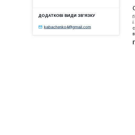
Г
і
kabachenko4@gmail.com
с
в