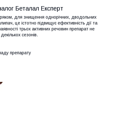
аналог Беталал Експерт
 буряком, для знищення однорічних, дводольних
липач, це істотно підвищує ефективність дії та
наявності трьох активних речовин препарат не
декількох сезонів.
ладу препарату