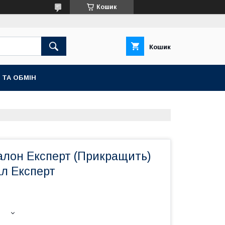
Кошик
Кошик
 ТА ОБМІН
алон Експерт (Прикращить)
ал Експерт