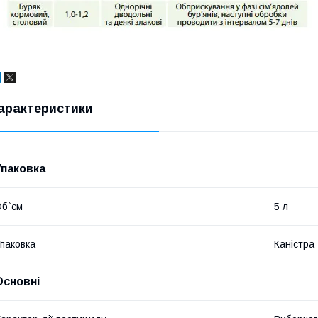
арактеристики
Упаковка
б`єм
5 л
паковка
Каністра
Основні