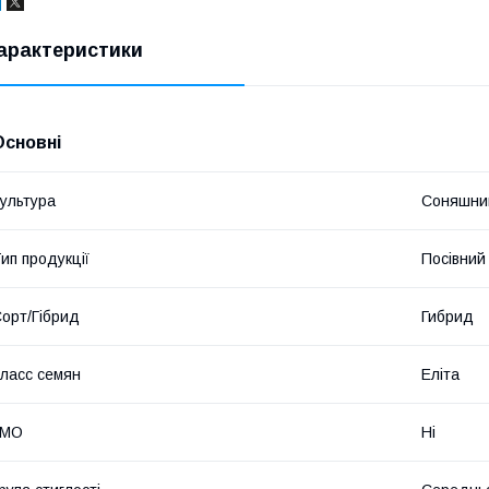
арактеристики
Основні
ультура
Соняшни
ип продукції
Посівний 
орт/Гібрид
Гибрид
ласс семян
Еліта
ГМО
Ні