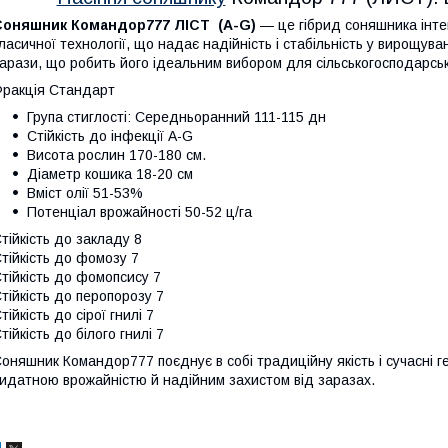
Соняшник Командор777 ЛІСТ (A-G)
— це гібрид соняшника інте
ласичної технології, що надає надійність і стабільність у вирощуван
арази, що робить його ідеальним вибором для сільськогосподарськ
ракція Стандарт
Група стиглості: Середньоранний 111-115 дн
Стійкість до інфекції A-G
Висота рослин 170-180 см.
Діаметр кошика 18-20 см
Вміст олії 51-53%
Потенціал врожайності 50-52 ц/га
тійкість до закладу 8
тійкість до фомозу 7
тійкість до фомопсису 7
тійкість до перопорозу 7
тійкість до сірої гнилі 7
тійкість до білого гнилі 7
оняшник Командор777 поєднує в собі традиційну якість і сучасні г
идатною врожайністю й надійним захистом від заразах.