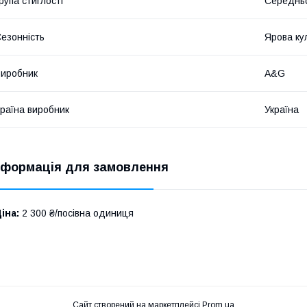
рупа стиглості
Середнь
езонність
Ярова ку
иробник
A&G
раїна виробник
Україна
нформація для замовлення
іна:
2 300 ₴/посівна одиниця
Сайт створений на маркетплейсі
Prom.ua