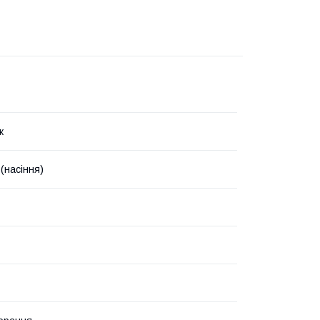
к
(насіння)