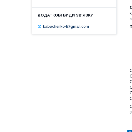
к
з
kabachenko4@gmail.com
Ф
С
С
С
С
С
С
С
в