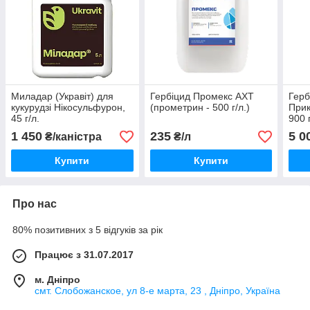
Миладар (Укравіт) для
Гербіцид Промекс АХТ
Герб
кукурудзі Нікосульфурон,
(прометрин - 500 г/л.)
Прик
45 г/л.
900 
1 450
235
5 0
₴/каністра
₴/л
Купити
Купити
Про нас
80% позитивних з 5 відгуків за рік
Працює з 31.07.2017
м. Дніпро
смт. Слобожанское, ул 8-е марта, 23 , Дніпро, Україна