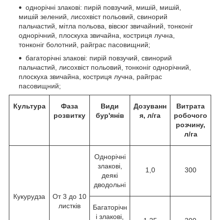
однорічні злакові: пирій повзучий, мишій, мишій,
мишій зелений, лисохвіст польовий, свинорий
пальчастий, мітла польова, вівсюг звичайний, тонконіг
однорічний, плоскуха звичайна, костриця лучна,
тонконіг болотний, райграс пасовищний;
багаторічні злакові: пирій повзучий, свинорий
пальчастий, лисохвіст польовий, тонконіг однорічний,
плоскуха звичайна, костриця лучна, райграс
пасовищний;
Культура
Фаза
Види
Дозуванн
Витрата
розвитку
бур'янів
я, л/га
робочого
розчину,
л/га
Однорічні
злакові,
1,0
300
деякі
дводольні
Кукурудза
От 3 до 10
листків
Багаторічн
і злакові,