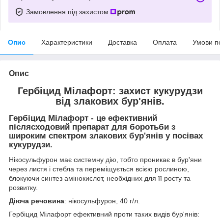
Замовлення під захистом
Опис
Характеристики
Доставка
Оплата
Умови п
Опис
Гербіцид Мілафорт: захист кукурудзи
від злакових бур'янів.
Гербіцид Мілафорт
- це ефективний
післясходовий препарат для боротьби з
широким спектром злакових бур'янів у посівах
кукурудзи.
Нікосульфурон має системну дію, тобто проникає в бур'яни
через листя і стебла та переміщується всією рослиною,
блокуючи синтез амінокислот, необхідних для її росту та
розвитку.
Діюча речовина
: нікосульфурон, 40 г/л.
Гербіцид Мілафорт ефективний проти таких видів бур'янів: