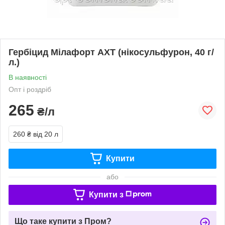
Гербіцид Мілафорт АХТ (нікосульфурон, 40 г/
л.)
В наявності
Опт і роздріб
265
₴/л
260 ₴
від 20 л
Купити
або
Купити з
Що таке купити з Пром?