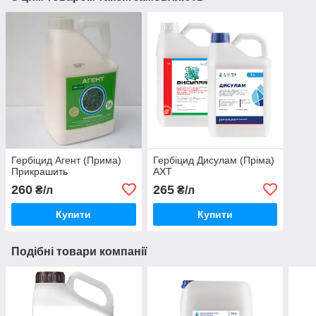
Гербіцид Агент (Прима)
Гербіцид Дисулам (Пріма)
Прикрашить
АХТ
260
265
₴/л
₴/л
Купити
Купити
Подібні товари компанії