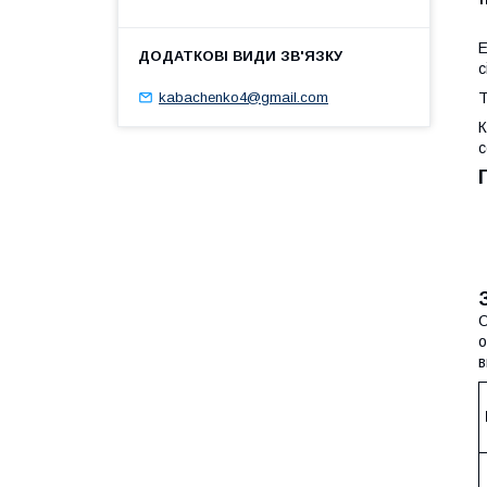
Е
с
kabachenko4@gmail.com
Т
К
с
О
о
в