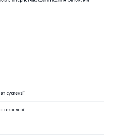
ною в інтернет-магазині Насіння Оптом. Ми
ат суспензії
ні технології