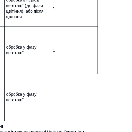
обробка в період
вегетації (до фази
1
цвітіння), або після
цвітіння
обробка у фазу
1
вегетації
обробка у фазу
вегетації
ні