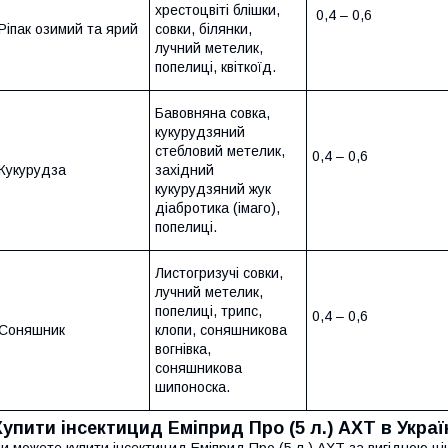
хрестоцвіті блішки,
0,4 – 0,6
Ріпак озимий та ярий
совки, білянки,
лучний метелик,
попелиці, квіткоїд.
Бавовняна совка,
кукурудзяний
стебловий метелик,
0,4 – 0,6
Кукурудза
західний
кукурудзяний жук
діабротика (імаго),
попелиці.
Листогризучі совки,
лучний метелик,
попелиці, трипс,
0,4 – 0,6
Соняшник
клопи, соняшникова
вогнівка,
соняшникова
шипоноска.
Купити інсектицид Еміприд Про (5 л.) АХТ в Украї