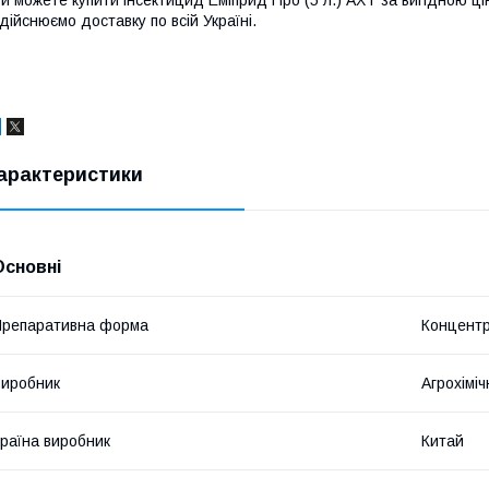
и можете купити інсектицид Еміприд Про (5 л.) АХТ за вигідною ці
дійснюємо доставку по всій Україні.
арактеристики
Основні
репаративна форма
Концентр
иробник
Агрохіміч
раїна виробник
Китай