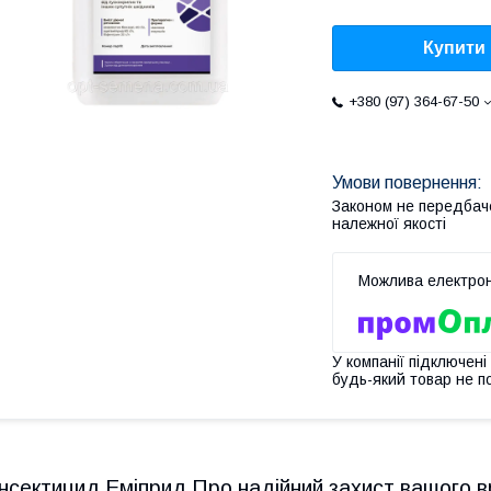
Купити
+380 (97) 364-67-50
Законом не передбач
належної якості
У компанії підключені
будь-який товар не п
Інсектицид Еміприд Про надійний захист вашого в