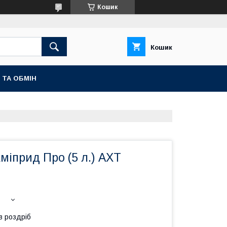
Кошик
Кошик
 ТА ОБМІН
міприд Про (5 л.) АХТ
в роздріб