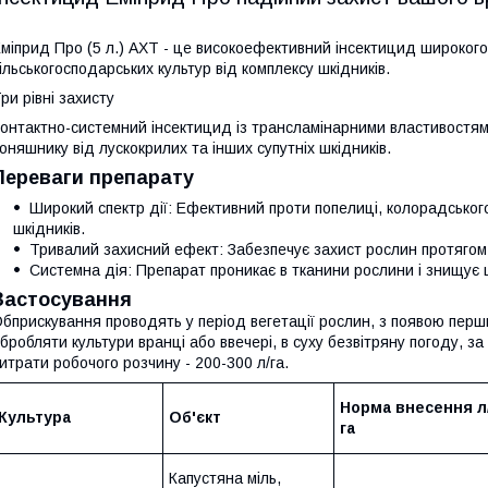
міприд Про (5 л.) АХТ - це високоефективний інсектицид широкого 
ільськогосподарських культур від комплексу шкідників.
ри рівні захисту
онтактно-системний інсектицид із трансламінарними властивостями
оняшнику від лускокрилих та інших супутніх шкідників.
Переваги препарату
Широкий спектр дії: Ефективний проти попелиці, колорадського
шкідників.
Тривалий захисний ефект: Забезпечує захист рослин протягом 
Системна дія: Препарат проникає в тканини рослини і знищує 
Застосування
бприскування проводять у період вегетації рослин, з появою пер
бробляти культури вранці або ввечері, в суху безвітряну погоду, з
итрати робочого розчину - 200-300 л/га.
Норма внесення л
Культура
Об'єкт
га
Капустяна міль,