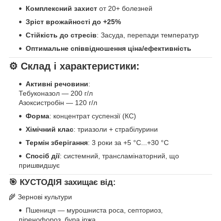
Комплексний захист
от 20+ болезней
Зріст врожайності до +25%
Стійкість до стресів
: Засуда, перепади температур
Оптимальне співвідношення ціна/ефективність
⚙️ Склад і характеристики:
Активні речовини
:
Тебуконазол — 200 г/л
Азоксистробін — 120 г/л
Форма
: концентрат суспензії (КС)
Хімічний клас
: триазоли + страбілурини
Термін зберігання
: 3 роки за +5 °C...+30 °C
Спосіб дії
: системний, трансламінаторний, що
пришвидшує
🎯 КУСТОДІЯ захищає від:
🌾 Зернові культури
Пшениця — мурошниста роса, септориоз,
піренофороз, бура іржа