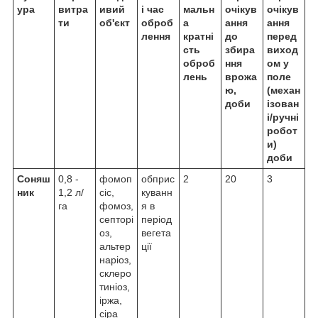
ура
витра
ивий
і час
мальн
очікув
очікув
ти
об'єкт
оброб
а
ання
ання
лення
кратні
до
перед
сть
збира
виход
оброб
ння
ом у
лень
врожа
поле
ю,
(механ
доби
ізован
і/ручні
робот
и)
доби
Соняш
0,8 -
фомоп
обприс
2
20
3
ник
1,2 л/
сіс,
куванн
га
фомоз,
я в
септорі
період
оз,
вегета
альтер
ції
наріоз,
склеро
тиніоз,
іржа,
сіра