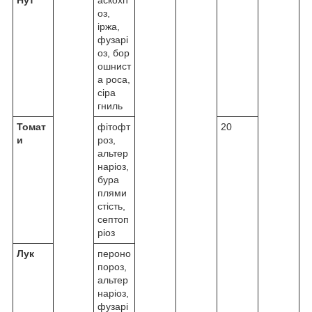
Нут
аскохіт
оз,
іржа,
фузарі
оз, бор
ошнист
а роса,
сіра
гниль
Томат
фітофт
20
и
роз,
альтер
наріоз,
бура
плями
стість,
септоп
ріоз
Лук
пероно
пороз,
альтер
наріоз,
фузарі