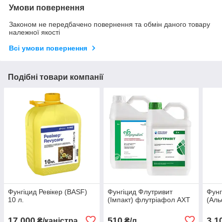
Умови повернення
Законом не передбачено повернення та обмін даного товару
належної якості
Всі умови повернення
Подібні товари компанії
Фунгіцид Ревікер (BASF)
Фунгіцид Флутривит
Фунг
10 л.
(Імпакт) флутріафол АХТ
(Аль
17 000
510
3 1
₴/каністра
₴/л