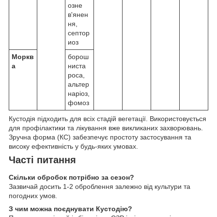
озне
в'янен
ня,
септор
иоз
Моркв
борош
а
ниста
роса,
альтер
наріоз,
фомоз
Кустодія підходить для всіх стадій вегетації. Використовується
для профілактики та лікування вже викликаних захворювань.
Зручна форма (КС) забезпечує простоту застосування та
високу ефективність у будь-яких умовах.
Часті питання
Скільки обробок потрібно за сезон?
Зазвичай досить 1-2 оброблення залежно від культури та
погодних умов.
З чим можна поєднувати Кустодію?