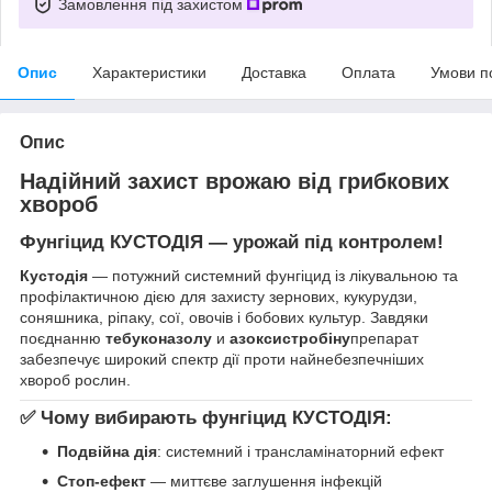
Замовлення під захистом
Опис
Характеристики
Доставка
Оплата
Умови п
Опис
Надійний захист врожаю від грибкових
хвороб
Фунгіцид КУСТОДІЯ — урожай під контролем!
Кустодія
— потужний системний фунгіцид із лікувальною та
профілактичною дією для захисту зернових, кукурудзи,
соняшника, ріпаку, сої, овочів і бобових культур. Завдяки
поєднанню
тебуконазолу
и
азоксистробіну
препарат
забезпечує широкий спектр дії проти найнебезпечніших
хвороб рослин.
✅ Чому вибирають фунгіцид КУСТОДІЯ:
Подвійна дія
: системний і трансламінаторний ефект
Стоп-ефект
— миттєве заглушення інфекцій