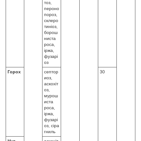
тоз,
пероно
пороз,
склеро
тиніоз,
борош
ниста
роса,
іржа,
фузарі
оз
Горох
септор
30
иоз,
аскохіт
оз,
мурош
иста
роса,
іржа,
фузарі
оз, сіра
гниль