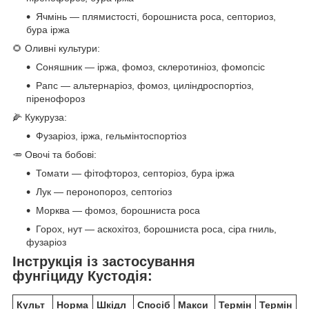
Ячмінь — плямистості, борошниста роса, септориоз,
бура іржа
🌻 Оливні культури:
Соняшник — іржа, фомоз, склеротиніоз, фомопсіс
Рапс — альтернаріоз, фомоз, циліндроспортіоз,
піренофороз
🌽 Кукуруза:
Фузаріоз, іржа, гельмінтоспортіоз
🥕 Овочі та бобові:
Томати — фітофтороз, септоріоз, бура іржа
Лук — перонопороз, септоriоз
Морква — фомоз, борошниста роса
Горох, нут — аскохітоз, борошниста роса, сіра гниль,
фузаріоз
Інструкція із застосування
фунгіциду Кустодія:
Культ
Норма
Шкідл
Спосіб
Макси
Термін
Термін