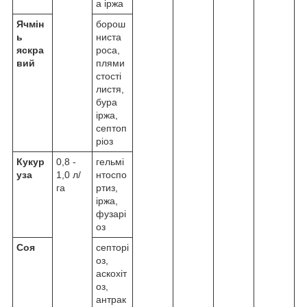
а іржа
Ячмін
борош
ь
ниста
яскра
роса,
вий
плями
стості
листя,
бура
іржа,
септоп
ріоз
Кукур
0,8 -
гельмі
уза
1,0 л/
нтоспо
га
ртиз,
іржа,
фузарі
оз
Соя
септорі
оз,
аскохіт
оз,
антрак