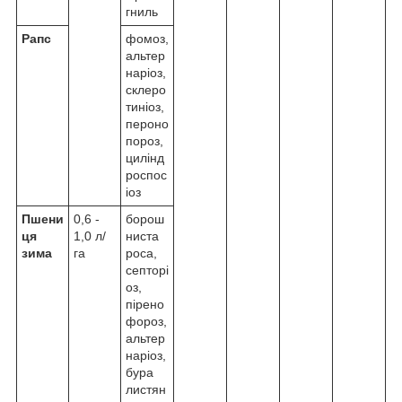
гниль
Рапс
фомоз,
альтер
наріоз,
склеро
тиніоз,
пероно
пороз,
цилінд
роспос
іоз
Пшени
0,6 -
борош
ця
1,0 л/
ниста
зима
га
роса,
септорі
оз,
пірено
фороз,
альтер
наріоз,
бура
листян