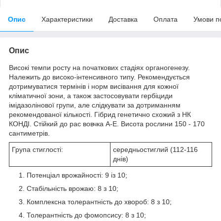
Опис
Характеристики
Доставка
Оплата
Умови п
Опис
Високі темпи росту на початкових стадіях органогенезу.
Належить до високо-інтенсивного типу. Рекомендується
дотримуватися термінів і норм висівання для кожної
кліматичної зони, а також застосовувати гербіциди
імідазолінової групи, але слідкувати за дотриманням
рекомендованої кількості. Гібрид генетично схожий з НК
КОНДІ. Стійкий до рас вовчка А-Е. Висота рослини 150 - 170
сантиметрів.
Група стиглості:
середньостиглий (112-116
днів)
Потенціал врожайності: 9 із 10;
Стабільність врожаю: 8 з 10;
Комплексна толерантність до хвороб: 8 з 10;
Толерантність до фомопсису: 8 з 10;