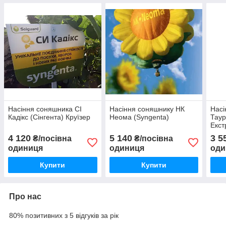
Насіння соняшника СІ
Насіння соняшнику НК
Насі
Кадікс (Сінгента) Круїзер
Неома (Syngenta)
Таур
Екст
4 120
5 140
3 5
₴/посівна
₴/посівна
одиниця
одиниця
оди
Купити
Купити
Про нас
80% позитивних з 5 відгуків за рік