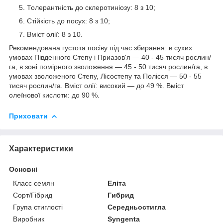
Толерантність до склеротиніозу: 8 з 10;
Стійкість до посух: 8 з 10;
Вміст олії: 8 з 10.
Рекомендована густота посіву під час збирання: в сухих
умовах Південного Степу і Приазов'я — 40 - 45 тисяч рослин/
га, в зоні помірного зволоження — 45 - 50 тисяч рослин/га, в
умовах зволоженого Степу, Лісостепу та Полісся — 50 - 55
тисяч рослин/га. Вміст олії: високий — до 49 %. Вміст
олеїнової кислоти: до 90 %.
Приховати
Характеристики
Основні
Класс семян
Еліта
Сорт/Гібрид
Гибрид
Група стиглості
Середньостигла
Виробник
Syngenta