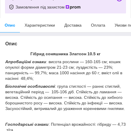
Замовлення під захистом
Опис
Характеристики
Доставка
Оплата
Умови п
Опис
Гібрид соняшника Златсон 10.5 кг
Апробаційні ознаки
: висота рослини — 160-165 см; кошик
опуклої форми діаметром 21-23 см; луздистість — 23%;
панцирність — 99,7%; маса 1000 насіння до 60 г; вміст олії в
насінні 48,4%;
Біологічні особливості
: група стиглості — раннє стиглий,
вегетаційний період — 105-106 діб. Стійкість до ламання —
висока. Стійкість до осипання — висока. Стійкість до хибного
борошнистого росу — висока. Стійкість до інфекції — висока.
Засухостійкий, витривалий до ураження кореневими гнилями.
Господарські ознаки
: Потенціал врожайності: гібриду — 4,73
т/га.