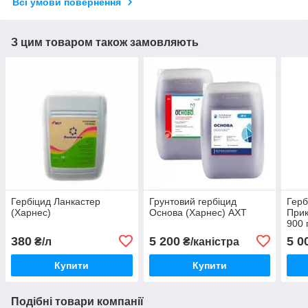
Всі умови повернення
З цим товаром також замовляють
Гербіцид Ланкастер
Грунтовий гербіцид
Герб
(Харнес)
Основа (Харнес) АХТ
Прик
900 
380
5 200
5 0
₴/л
₴/каністра
Купити
Купити
Подібні товари компанії