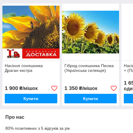
Насіння соняшника
Гібрид соняшника Песма
Насі
Драган екстра
(Українська селекція)
+ (П
1 6
1 900
1 350
₴/мішок
₴/мішок
оди
Купити
Купити
Про нас
80% позитивних з 5 відгуків за рік