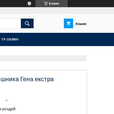
Кошик
Кошик
 ТА ОБМІН
яшника Гена екстра
в роздріб