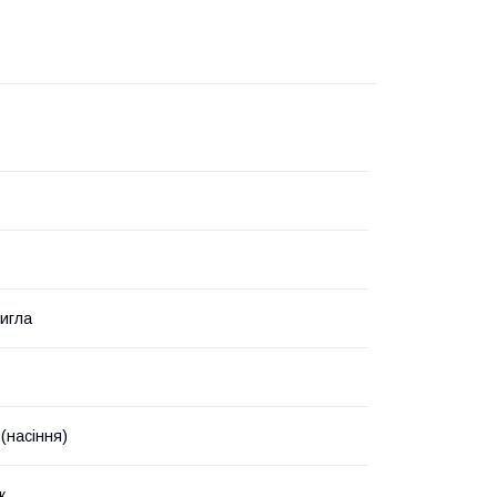
игла
(насіння)
к