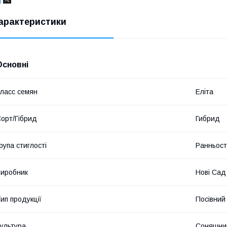
арактеристики
Основні
ласс семян
Еліта
орт/Гібрид
Гибрид
рупа стиглості
Ранньост
иробник
Нові Сад
ип продукції
Посівний 
ультура
Соняшни