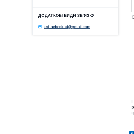
О
kabachenko4@gmail.com
Г
р
ц