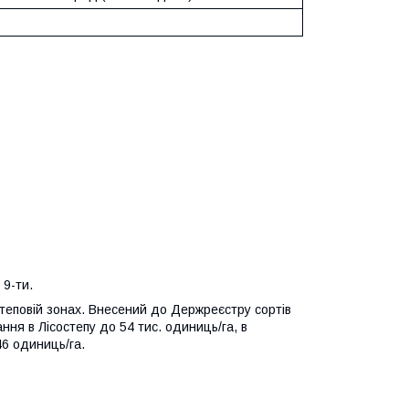
 9-ти.
степовій зонах. Внесений до Держреєстру сортів
ня в Лісостепу до 54 тис. одиниць/га, в
46 одиниць/га.