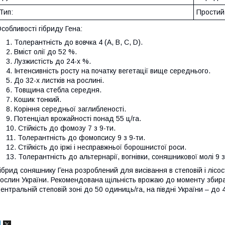
Тип:
Простий
собливості гібриду Гена:
Толерантність до вовчка 4 (А, В, С, D).
Вміст олії до 52 %.
Лузжистість до 24-х %.
Інтенсивність росту на початку вегетації вище середнього.
До 32-х листків на рослині.
Товщина стебла середня.
Кошик тонкий.
Коріння середньої заглибленості.
Потенціал врожайності понад 55 ц/га.
Стійкість до фомозу 7 з 9-ти.
Толерантність до фомопсису 9 з 9-ти.
Стійкість до іржі і несправжньої борошнистої роси.
Толерантність до альтернарії, вогнівки, соняшникової молі 9 з
ібрид соняшнику Гена розроблений для висівання в степовій і лісо
ослин України. Рекомендована щільність врожаю до моменту збиран
ентральній степовій зоні до 50 одиниць/га, на півдні України – до 