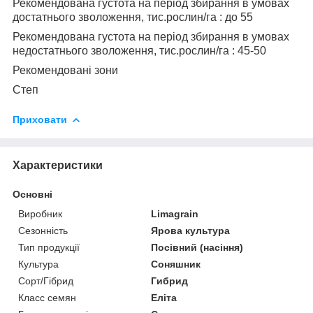
Рекомендована густота на період збирання в умовах
достатнього зволоження, тис.рослин/га : до 55
Рекомендована густота на період збирання в умовах
недостатнього зволоження, тис.рослин/га : 45-50
Рекомендовані зони
Степ
Приховати
Характеристики
Основні
Виробник
Limagrain
Сезонність
Ярова культура
Тип продукції
Посівний (насіння)
Культура
Соняшник
Сорт/Гібрид
Гибрид
Класс семян
Еліта