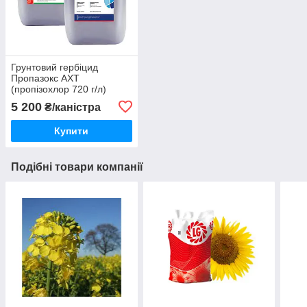
Грунтовий гербіцид
Пропазокс АХТ
(пропізохлор 720 г/л)
5 200
₴/каністра
Купити
Подібні товари компанії