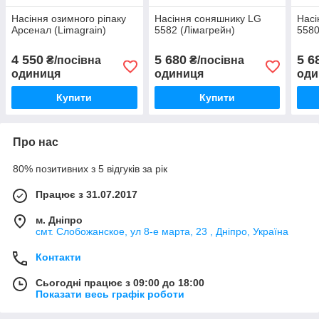
Насіння озимного ріпаку
Насіння соняшнику LG
Насі
Арсенал (Limagrain)
5582 (Лімагрейн)
5580
4 550
5 680
5 6
₴/посівна
₴/посівна
одиниця
одиниця
оди
Купити
Купити
Про нас
80% позитивних з 5 відгуків за рік
Працює з 31.07.2017
м. Дніпро
смт. Слобожанское, ул 8-е марта, 23 , Дніпро, Україна
Контакти
Сьогодні працює з 09:00 до 18:00
Показати весь графік роботи