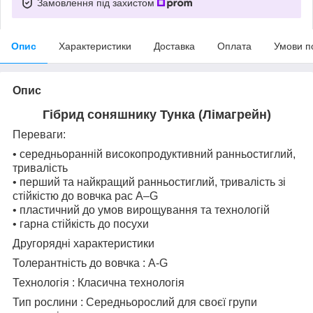
Замовлення під захистом
Опис
Характеристики
Доставка
Оплата
Умови п
Опис
Гібрид соняшнику Тунка (Лімагрейн)
Переваги:
• середньоранній високопродуктивний ранньостиглий,
тривалість
• перший та найкращий ранньостиглий, тривалість зі
стійкістю до вовчка рас А–G
• пластичний до умов вирощування та технологій
• гарна стійкість до посухи
Другорядні характеристики
Толерантність до вовчка : А-G
Технологія : Класична технологія
Тип рослини : Середньорослий для своєї групи