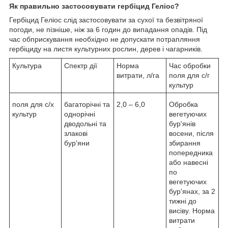
Як правильно застосовувати гербіцид Геліос?
Гербіцид Геліос слід застосовувати за сухої та безвітряної
погоди, не пізніше, ніж за 6 годин до випадання опадів. Під
час обприскування необхідно не допускати потрапляння
гербіциду на листя культурних рослин, дерев і чагарників.
Культура
Спектр дії
Норма
Час обробки
витрати, л/га
поля для с/г
культур
поля для с/х
багаторічні та
2,0 – 6,0
Обробка
культур
однорічні
вегетуючих
дводольні та
бур'янів
злакові
восени, після
бур'яни
збирання
попередника
або навесні
по
вегетуючих
бур'янах, за 2
тижні до
висіву. Норма
витрати