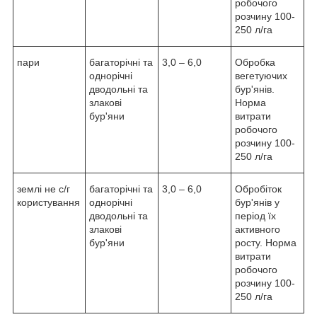
робочого
розчину 100-
250 л/га
пари
багаторічні та
3,0 – 6,0
Обробка
однорічні
вегетуючих
дводольні та
бур'янів.
злакові
Норма
бур'яни
витрати
робочого
розчину 100-
250 л/га
землі не с/г
багаторічні та
3,0 – 6,0
Обробіток
користування
однорічні
бур'янів у
дводольні та
період їх
злакові
активного
бур'яни
росту. Норма
витрати
робочого
розчину 100-
250 л/га