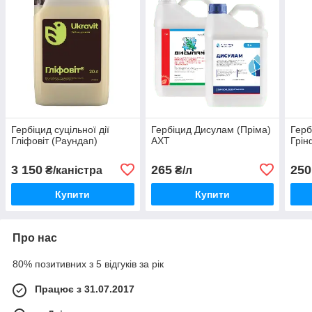
Гербіцид суцільної дії
Гербіцид Дисулам (Пріма)
Герб
Гліфовіт (Раундап)
АХТ
Грін
3 150
265
250
₴/каністра
₴/л
Купити
Купити
Про нас
80% позитивних з 5 відгуків за рік
Працює з 31.07.2017