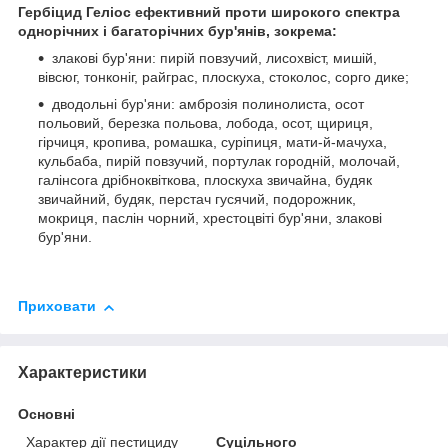
Гербіцид Геліос ефективний проти широкого спектра
однорічних і багаторічних бур'янів, зокрема:
злакові бур'яни: пирій повзучий, лисохвіст, мишій,
вівсюг, тонконіг, райграс, плоскуха, стоколос, сорго дике;
дводольні бур'яни: амброзія полинолиста, осот
польовий, березка польова, лобода, осот, щириця,
гірчиця, кропива, ромашка, суріпиця, мати-й-мачуха,
кульбаба, пирій повзучий, портулак городній, молочай,
галінсога дрібноквіткова, плоскуха звичайна, будяк
звичайний, будяк, перстач гусячий, подорожник,
мокриця, паслін чорний, хрестоцвіті бур'яни, злакові
бур'яни.
Приховати
Характеристики
Основні
Характер дії пестициду
Суцільного