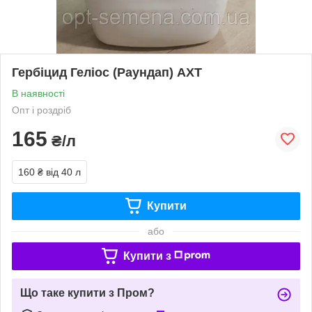
Гербіцид Геліос (Раундап) АХТ
В наявності
Опт і роздріб
165
₴/л
160 ₴
від 40 л
Купити
або
Купити з
Що таке купити з Пром?