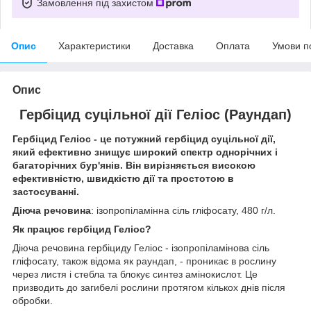
Замовлення під захистом
Опис
Характеристики
Доставка
Оплата
Умови п
Опис
Гербіцид суцільної дії Геліос (Раундап)
Гербіцид Геліос - це потужний гербіцид суцільної дії,
який ефективно знищує широкий спектр однорічних і
багаторічних бур'янів. Він вирізняється високою
ефективністю, швидкістю дії та простотою в
застосуванні.
Діюча речовина
: ізопропіламінна сіль гліфосату, 480 г/л.
Як працює гербіцид Геліос?
Діюча речовина гербіциду Геліос - ізопропіламінова сіль
гліфосату, також відома як раундап, - проникає в рослину
через листя і стебла та блокує синтез амінокислот. Це
призводить до загибелі рослини протягом кількох днів після
обробки.