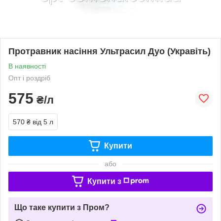
Протравник насіння Ультрасил Дуо (Укравіть)
В наявності
Опт і роздріб
575
₴/л
570 ₴
від 5 л
Купити
або
Купити з
Що таке купити з Пром?