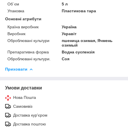
Об`єм
5 л
Упаковка
Пластикова тара
Основні атрибути
Країна виробник
Україна
Виробник
Укравіт
Оброблювані культури
пшеница озимая, Ячмень
озимый
Препаративна форма
Водна суспензія
Оброблювані культури.
Соя
Приховати
Умови доставки
Нова Пошта
Самовивіз
Доставка кур'єром
Доставка поштою