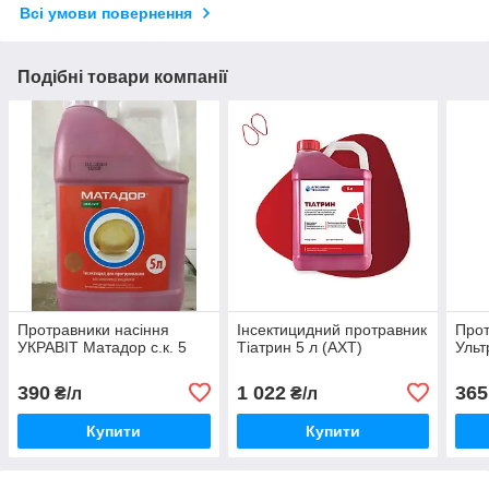
Всі умови повернення
Подібні товари компанії
Протравники насіння
Інсектицидний протравник
Прот
УКРАВІТ Матадор с.к. 5
Тіатрин 5 л (АХТ)
Ульт
390
1 022
365
₴/л
₴/л
Купити
Купити