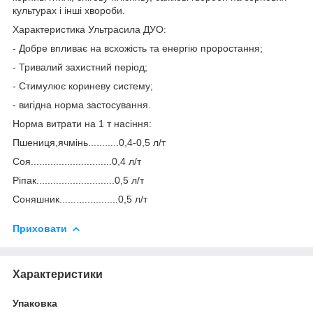
культурах і інші хвороби.
Характеристика Ультрасила ДУО:
- Добре впливає на всхожість та енергію проростання;
- Тривалий захистний період;
- Стимулює кориневу систему;
- вигідна норма застосування.
Норма витрати на 1 т насіння:
Пшениця,ячмінь...........0,4-0,5 л/т
Соя.............................0,4 л/т
Ріпак............................0,5 л/т
Соняшник.....................0,5 л/т
Приховати
Характеристики
Упаковка