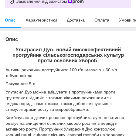
Замовлення під захистом
Опис
Характеристики
Доставка
Оплата
Умови п
Опис
Ультрасил Дуо- новий високоефективний
протруйник сільськогосподарських культур
проти основних хвороб.
Антивні речоаини протруйника: 100 г/л імазаліл + 60 г/л
тебуконазола.
Пакування: 5 л.
Ультасил Дуо можна змішувати з протруйниками проти
грунтових шкідників з такими діючими речовинами як
імідоклоприд, тіаметоксам, також добре змішується з
стимуляторами росту та мікродобривами.
Комбінування діючих речовин протруйника дуже позитивно
реагує на знищення основних хвороб рослин в період її
активного росту. Протруйник Ультрасил Дуо контролює
корниві гнилі, снігову плісняву, сажкові гвороби на зернових