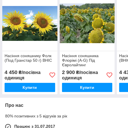
Насіння соняшнику Фолк
Насіння соняшника
Насі
(Под Гранстар 50 г) ВНІС
Флорімі (A-G) Під
(ВНІ
Євролайтинг
4 450
2 900
4 4
₴/посівна
₴/посівна
одиниця
одиниця
оди
Купити
Купити
Про нас
80% позитивних з 5 відгуків за рік
Працює з 31.07.2017