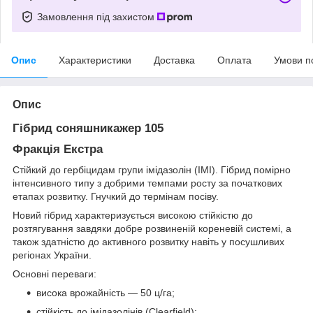
Замовлення під захистом
Опис
Характеристики
Доставка
Оплата
Умови п
Опис
Гібрид соняшникажер 105
Фракція Екстра
Стійкий до гербіцидам групи імідазолін (IMI). Гібрид помірно
інтенсивного типу з добрими темпами росту за початкових
етапах розвитку. Гнучкий до термінам посіву.
Новий гібрид характеризується високою стійкістю до
розтягування завдяки добре розвиненій кореневій системі, а
також здатністю до активного розвитку навіть у посушливих
регіонах України.
Основні переваги:
висока врожайність — 50 ц/га;
стійкість до імідазолінів (Clearfield);