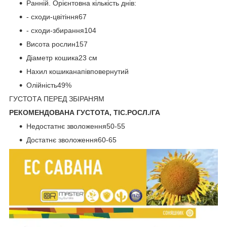
Ранній. Орієнтовна кількість днів:
- сходи-цвітіння67
- сходи-збирання104
Висота рослин157
Діаметр кошика23 см
Нахил кошиканапівповернутий
Олійність49%
ГУСТОТА ПЕРЕД ЗБІРАНЯМ
РЕКОМЕНДОВАНА ГУСТОТА, ТІС.РОСЛ./ГА
Недостатнє зволоження50-55
Достатнє зволоження60-65