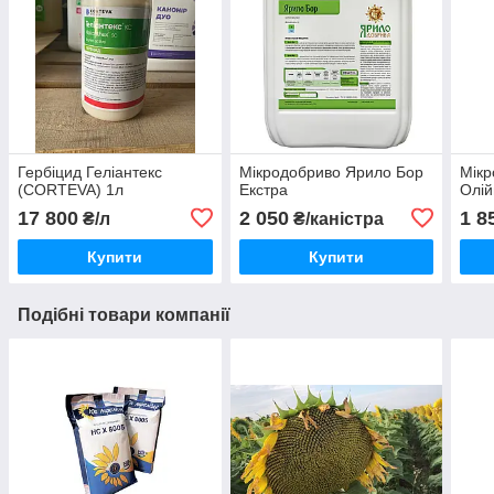
Гербіцид Геліантекс
Мікродобриво Ярило Бор
Мікр
(CORTEVA) 1л
Екстра
Олі
17 800
2 050
1 8
₴/л
₴/каністра
Купити
Купити
Подібні товари компанії