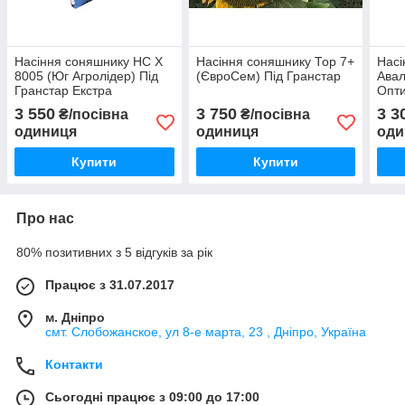
Насіння соняшнику НС Х
Насіння соняшнику Тор 7+
Насі
8005 (Юг Агролідер) Під
(ЄвроСем) Під Гранстар
Авал
Гранстар Екстра
Опт
3 550
3 750
3 3
₴/посівна
₴/посівна
одиниця
одиниця
оди
Купити
Купити
Про нас
80% позитивних з 5 відгуків за рік
Працює з 31.07.2017
м. Дніпро
смт. Слобожанское, ул 8-е марта, 23 , Дніпро, Україна
Контакти
Сьогодні працює з 09:00 до 17:00