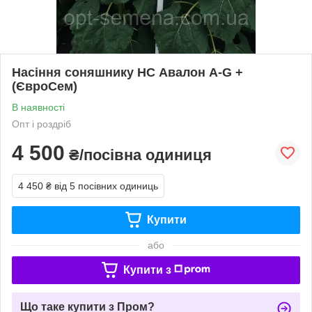
Насіння соняшнику НС Авалон A-G +
(ЄвроСем)
В наявності
Опт і роздріб
4 500
₴/посівна одиниця
4 450 ₴
від 5 посівних одиниць
Купити
або
Купити з
Що таке купити з Пром?