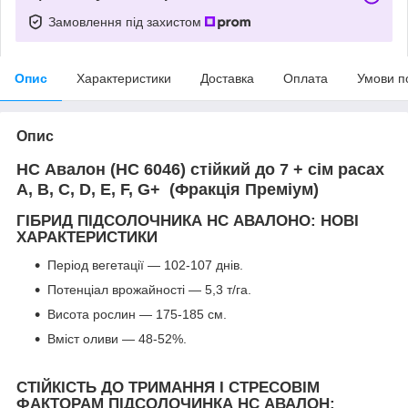
Замовлення під захистом
Опис
Характеристики
Доставка
Оплата
Умови п
Опис
НС Авалон (НС 6046) стійкий до 7 + сім расах
А, B, C, D, Е, F, G+ (Фракція Преміум)
ГІБРИД ПІДСОЛОЧНИКА НС АВАЛОНО: НОВІ
ХАРАКТЕРИСТИКИ
Період вегетації — 102-107 днів.
Потенціал врожайності — 5,3 т/га.
Висота рослин — 175-185 см.
Вміст оливи — 48-52%.
СТІЙКІСТЬ ДО ТРИМАННЯ І СТРЕСОВІМ
ФАКТОРАМ ПІДСОЛОЧИНКА НС АВАЛОН: