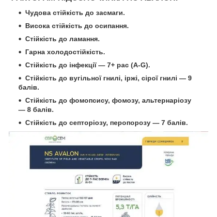
Чудова
стійкість до засмаги.
Висока стійкість до осипання.
Стійкість до ламання.
Гарна холодостійкість.
Стійкість до інфекції —
7
+
рас (A-
G
).
Стійкість до вугільної гнилі, іржі, сірої гнилі — 9
балів.
Стійкість до фомопсису, фомозу, альтернаріозу
— 8 балів.
Стійкість до септоріозу, перопорозу — 7 балів.