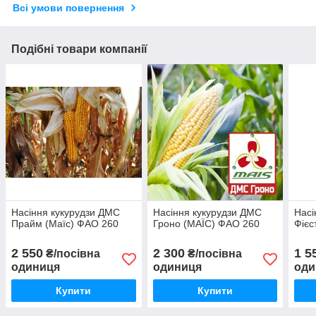
Всі умови повернення
Подібні товари компанії
Насіння кукурудзи ДМС
Насіння кукурудзи ДМС
Насі
Прайм (Маїс) ФАО 260
Гроно (МАЇС) ФАО 260
Фієс
2 550
2 300
1 5
₴/посівна
₴/посівна
одиниця
одиниця
оди
Купити
Купити