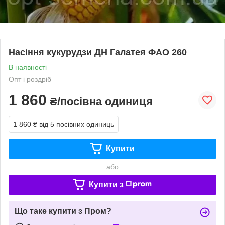
Насіння кукурудзи ДН Галатея ФАО 260
В наявності
Опт і роздріб
1 860
₴/посівна одиниця
1 860 ₴
від 5 посівних одиниць
Купити
або
Купити з
Що таке купити з Пром?