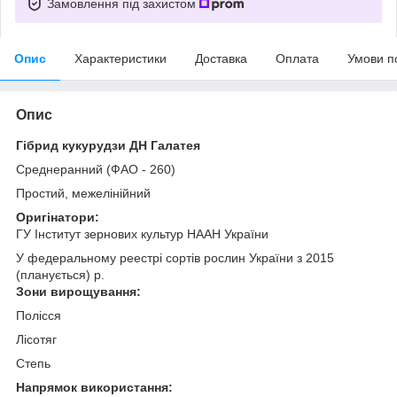
Замовлення під захистом
Опис
Характеристики
Доставка
Оплата
Умови п
Опис
Гібрид кукурудзи ДН Галатея
Среднеранний (ФАО - 260)
Простий, межелінійний
Оригінатори:
ГУ Інститут зернових культур НААН України
У федеральному реестрі сортів рослин України з 2015
(планується) р.
Зони вирощування:
Полісся
Лісотяг
Степь
Напрямок використання: