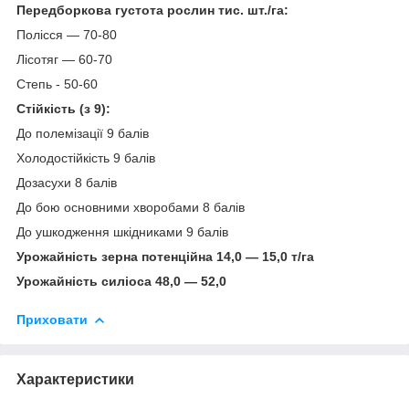
Передборкова густота рослин тис. шт./га:
Полісся — 70-80
Лісотяг — 60-70
Степь - 50-60
Стійкість (з 9):
До полемізації 9 балів
Холодостійкість 9 балів
Дозасухи 8 балів
До бою основними хворобами 8 балів
До ушкодження шкідниками 9 балів
Урожайність зерна потенційна 14,0 — 15,0 т/га
Урожайність силіоса 48,0 — 52,0
Приховати
Характеристики