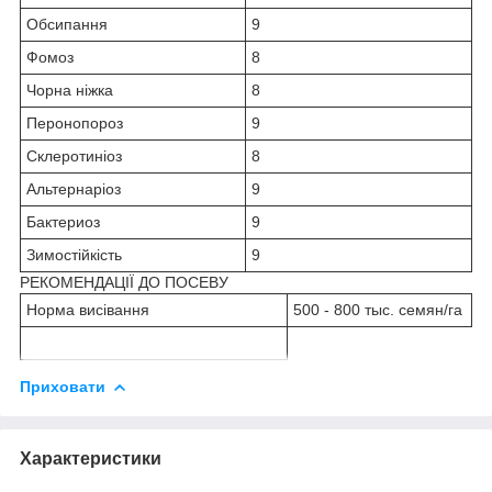
Обсипання
9
Фомоз
8
Чорна ніжка
8
Перонопороз
9
Склеротиніоз
8
Альтернаріоз
9
Бактериоз
9
Зимостійкість
9
РЕКОМЕНДАЦІЇ ДО ПОСЕВУ
Норма висівання
500 - 800 тыс. семян/га
Приховати
Характеристики