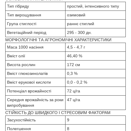
Тип гібриду
простий, інтенсивного типу
Тип вирощування
озимовий
Група стиглості
раннє стиглий
Вегетаційний період
295 - 300 дн.
МОРФОЛОГІЧНІ ТА АГРОНОМІЧНІ ХАРАКТЕРИСТИКИ
Маса 1000 насіння
4,5 - 4,7 г
Вміст олії
46,40 %
Висота рослин
172 см
Вміст глюкозинолатів
0,3 %
Вміст ерукової кислоти
0,0 - 0,2 %
Потенціал врожайності
72 ц/га
Середня врожайність за роки
47 ц/га
випробування
СТІЙКІСТЬ ДО ШВИДКОГО І СТРЕСОВИМ ФАКТОРАМ
Засухостійкість
9
Полегшення
8