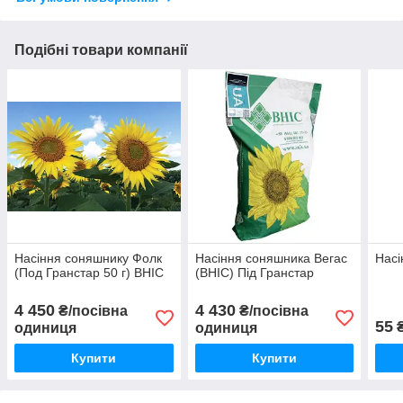
Подібні товари компанії
Насіння соняшнику Фолк
Насіння соняшника Вегас
Насі
(Под Гранстар 50 г) ВНІС
(ВНІС) Під Гранстар
4 450
4 430
₴/посівна
₴/посівна
55
₴
одиниця
одиниця
Купити
Купити