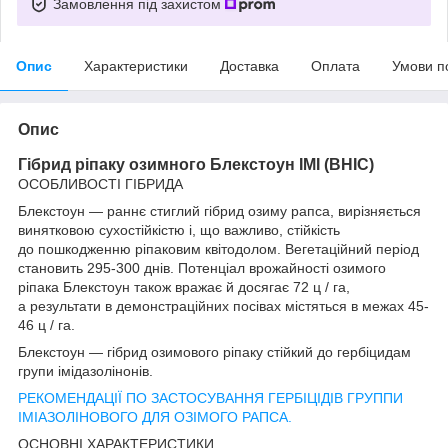
Замовлення під захистом
Опис
Характеристики
Доставка
Оплата
Умови п
Опис
Гібрид ріпаку озимного Блекстоун ІМІ (ВНІС)
ОСОБЛИВОСТІ ГІБРИДА
Блекстоун — раннє стиглий гібрид озиму рапса, вирізняється
винятковою сухостійкістю і, що важливо, стійкість
до пошкодженню ріпаковим квітодолом. Вегетаційний період
становить 295-300 днів. Потенціал врожайності озимого
ріпака Блекстоун також вражає й досягає 72 ц / га,
а результати в демонстраційних посівах містяться в межах 45-
46 ц / га.
Блекстоун — гібрид озимового ріпаку стійкий до гербіцидам
групи імідазолінонів.
РЕКОМЕНДАЦІЇ ПО ЗАСТОСУВАННЯ ГЕРБІЦІДІВ ГРУППИ
ІМІАЗОЛІНОВОГО ДЛЯ ОЗІМОГО РАПСА.
ОСНОВНІ ХАРАКТЕРИСТИКИ