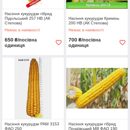
Насіння кукурудзи гібрид
Підольський 257 НВ (АК
Насіння кукурудзи Кремінь
Степова)
200 НВ (АК Степова)
Немає в наявності
Немає в наявності
650
700
₴/посівна
₴/посівна
одиниця
одиниця
Насіння кукурудзи РАМ 3153
Насіння кукурудзи гібрид
ФАО 250
Почаївський МВ ФАО 190