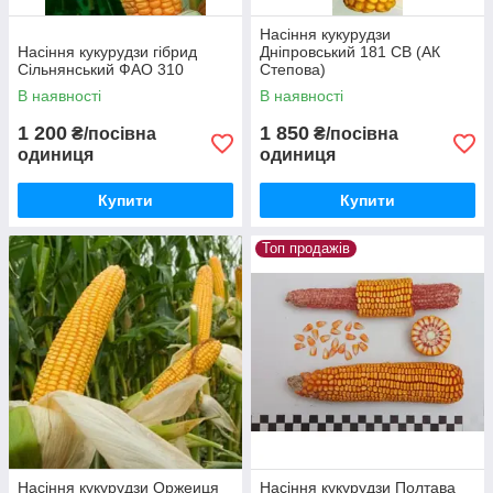
Насіння кукурудзи
Насіння кукурудзи гібрид
Дніпровський 181 СВ (АК
Сільнянський ФАО 310
Степова)
В наявності
В наявності
1 200
1 850
₴/посівна
₴/посівна
одиниця
одиниця
Купити
Купити
Топ продажів
Насіння кукурудзи Оржеиця
Насіння кукурудзи Полтава