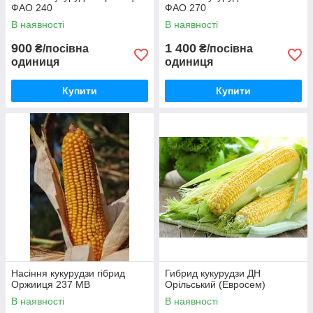
ФАО 240
ФАО 270
В наявності
В наявності
900
1 400
₴/посівна
₴/посівна
одиниця
одиниця
Купити
Купити
Насіння кукурудзи гібрид
Гибрид кукурудзи ДН
Оржииця 237 МВ
Орільський (Евросем)
В наявності
В наявності