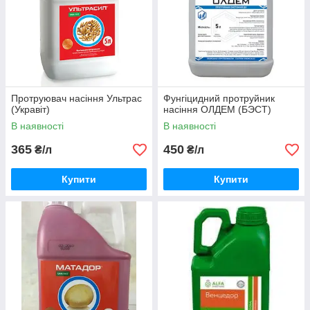
Протруювач насіння Ультрас
Фунгіцидний протруйник
(Укравіт)
насіння ОЛДЕМ (БЭСТ)
В наявності
В наявності
365
450
₴/л
₴/л
Купити
Купити