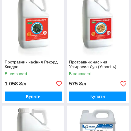
Протравник насіння Рекорд
Протравник насіння
Квадро
Ультрасил Дуо (Укравіть)
В наявності
В наявності
1 058
575
₴/л
₴/л
Купити
Купити