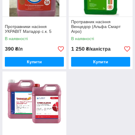
Протравник насіння
Протравники насіння
Венцедор (Альфа Смарт
УКРАВІТ Матадор с.к. 5
Агро)
В наявності
В наявності
390
1 250
₴/л
₴/каністра
Купити
Купити